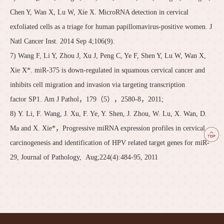
Chen Y, Wan X, Lu W, Xie X. MicroRNA detection in cervical
exfoliated cells as a triage for human papillomavirus-positive women. J
Natl Cancer Inst. 2014 Sep 4;106(9).
7) Wang F, Li Y, Zhou J, Xu J, Peng C, Ye F, Shen Y, Lu W, Wan X,
Xie X*. miR-375 is down-regulated in squamous cervical cancer and
inhibits cell migration and invasion via targeting transcription
factor SP1. Am J Pathol，179（5），2580-8，2011;
8) Y. Li, F. Wang, J. Xu, F. Ye, Y. Shen, J. Zhou, W. Lu, X. Wan, D.
Ma and X. Xie*，Progressive miRNA expression profiles in cervical
carcinogenesis and identification of HPV related target genes for miR-
29, Journal of Pathology, Aug;224(4):484-95, 2011