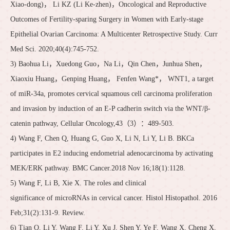
Xiao-dong)， Li KZ (Li Ke-zhen)，Oncological and Reproductive
Outcomes of Fertility-sparing Surgery in Women with Early-stage
Epithelial Ovarian Carcinoma: A Multicenter Retrospective Study. Curr
Med Sci. 2020;40(4):745-752.
3) Baohua Li，Xuedong Guo，Na Li，Qin Chen，Junhua Shen，
Xiaoxiu Huang，Genping Huang， Fenfen Wang*， WNT1, a target
of miR-34a, promotes cervical squamous cell carcinoma proliferation
and invasion by induction of an E-P cadherin switch via the WNT/β-
catenin pathway, Cellular Oncology,43（3）：489-503.
4) Wang F, Chen Q, Huang G, Guo X, Li N, Li Y, Li B. BKCa
participates in E2 inducing endometrial adenocarcinoma by activating
MEK/ERK pathway. BMC Cancer.2018 Nov 16;18(1):1128.
5) Wang F, Li B, Xie X. The roles and clinical
significance of microRNAs in cervical cancer. Histol Histopathol. 2016
Feb;31(2):131-9. Review.
6) Tian Q, Li Y, Wang F, Li Y, Xu J, Shen Y, Ye F, Wang X, Cheng X,