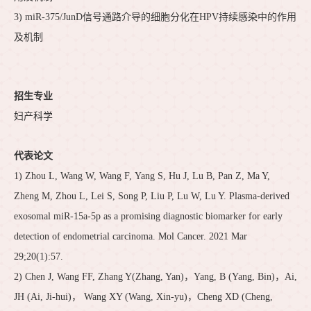
3) miR-375/JunD信号通路介导的细胞分化在HPV持续感染中的作用
及机制
招生专业
妇产科学
代表论文
1) Zhou L, Wang W, Wang F, Yang S, Hu J, Lu B, Pan Z, Ma Y,
Zheng M, Zhou L, Lei S, Song P, Liu P, Lu W, Lu Y. Plasma-derived
exosomal miR-15a-5p as a promising diagnostic biomarker for early
detection of endometrial carcinoma. Mol Cancer. 2021 Mar
29;20(1):57.
2) Chen J, Wang FF, Zhang Y(Zhang, Yan)，Yang, B (Yang, Bin)，Ai,
JH (Ai, Ji-hui)， Wang XY (Wang, Xin-yu)，Cheng XD (Cheng,