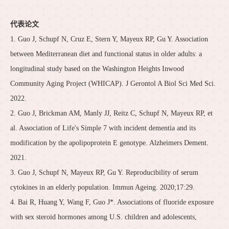
代表论文
1. Guo J, Schupf N, Cruz E, Stern Y, Mayeux RP, Gu Y. Association
between Mediterranean diet and functional status in older adults: a
longitudinal study based on the Washington Heights Inwood
Community Aging Project (WHICAP). J Gerontol A Biol Sci Med Sci.
2022.
2. Guo J, Brickman AM, Manly JJ, Reitz C, Schupf N, Mayeux RP, et
al. Association of Life's Simple 7 with incident dementia and its
modification by the apolipoprotein E genotype. Alzheimers Dement.
2021.
3. Guo J, Schupf N, Mayeux RP, Gu Y. Reproducibility of serum
cytokines in an elderly population. Immun Ageing. 2020;17:29.
4. Bai R, Huang Y, Wang F, Guo J*. Associations of fluoride exposure
with sex steroid hormones among U.S. children and adolescents,