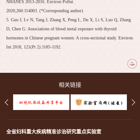
NHANES 2013-2016. Environ Pollut.
2020;260:114003. (*Corresponding author)
5. Guo J, Lv N, Tang J, Zhang X, Peng L, Du X, Li S, Luo Q, Zhang
D, Chen G: Associations of blood metal exposure with thyroid
hormones in Chinese pregnant women: A cross-sectional study. Environ
Int 2018, 121(Pt 2):1185-1192.
相关链接
全省妇科重大疾病精准诊治研究重点实验室