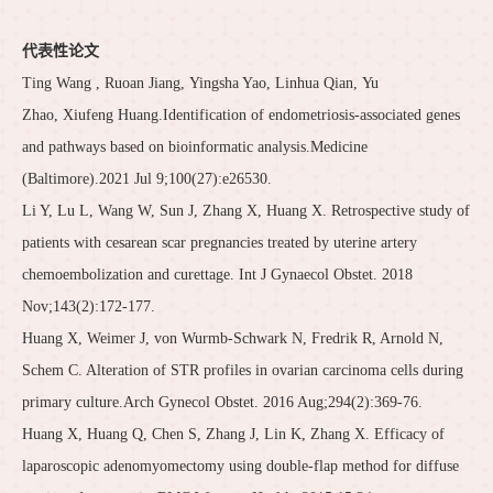
代表性论文
Ting Wang , Ruoan Jiang, Yingsha Yao, Linhua Qian, Yu
Zhao, Xiufeng Huang.Identification of endometriosis-associated genes
and pathways based on bioinformatic analysis.Medicine
(Baltimore).2021 Jul 9;100(27):e26530.
Li Y, Lu L, Wang W, Sun J, Zhang X, Huang X. Retrospective study of
patients with cesarean scar pregnancies treated by uterine artery
chemoembolization and curettage. Int J Gynaecol Obstet. 2018
Nov;143(2):172-177.
Huang X, Weimer J, von Wurmb-Schwark N, Fredrik R, Arnold N,
Schem C. Alteration of STR profiles in ovarian carcinoma cells during
primary culture.Arch Gynecol Obstet. 2016 Aug;294(2):369-76.
Huang X, Huang Q, Chen S, Zhang J, Lin K, Zhang X. Efficacy of
laparoscopic adenomyomectomy using double-flap method for diffuse